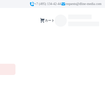
+7 (495) 134-42-44
requests@dline-media.com
カート