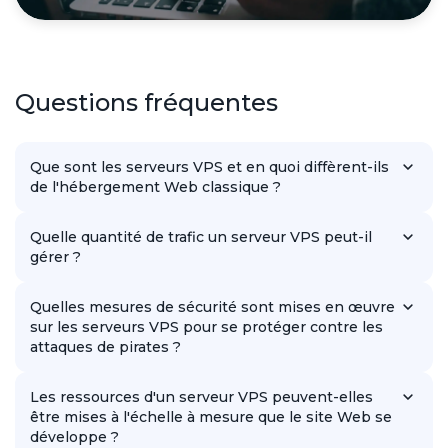
Questions fréquentes
Que sont les serveurs VPS et en quoi diffèrent-ils
de l'hébergement Web classique ?
Les serveurs VPS sont des serveurs dédiés virtuels qui offrent
aux utilisateurs une plus grande indépendance et
Quelle quantité de trafic un serveur VPS peut-il
performances par rapport à l'hébergement mutualisé.
gérer ?
La quantité de trafic qu'un serveur VPS peut gérer dépend de
ses spécifications et de la nature du site Web, mais dans
Quelles mesures de sécurité sont mises en œuvre
l'ensemble, elle est bien supérieure à celle d'un hébergement
sur les serveurs VPS pour se protéger contre les
classique.
attaques de pirates ?
Nos serveurs VPS sont équipés de diverses mesures de
sécurité, notamment des pare-feu, des mises à jour logicielles
Les ressources d'un serveur VPS peuvent-elles
et une surveillance des activités, pour vous protéger contre les
être mises à l'échelle à mesure que le site Web se
menaces potentielles.
développe ?