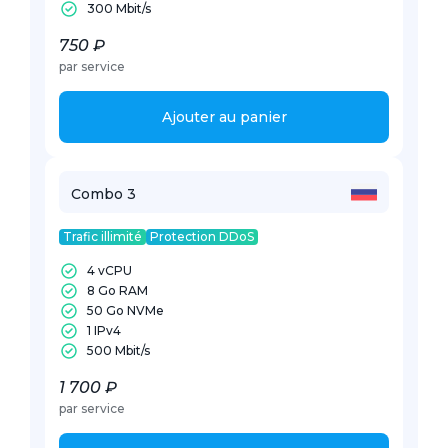
300 Mbit/s
750 ₽
par service
Ajouter au panier
Combo 3
Trafic illimité
Protection DDoS
4 vCPU
8 Go RAM
50 Go NVMe
1 IPv4
500 Mbit/s
1 700 ₽
par service