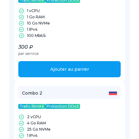
Trafic illimité
Protection DDoS
1 vCPU
1 Go RAM
10 Go NVMe
1 IPv4
100 Mbit/s
300 ₽
par service
Ajouter au panier
Combo 2
Trafic illimité
Protection DDoS
2 vCPU
4 Go RAM
25 Go NVMe
1 IPv4