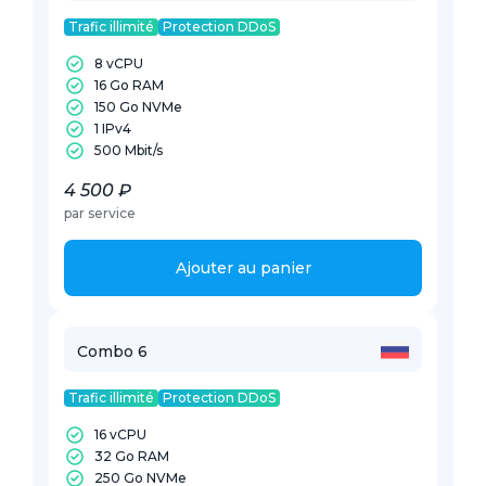
Trafic illimité
Protection DDoS
8 vCPU
16 Go RAM
150 Go NVMe
1 IPv4
500 Mbit/s
4 500 ₽
par service
Ajouter au panier
Combo 6
Trafic illimité
Protection DDoS
16 vCPU
32 Go RAM
250 Go NVMe