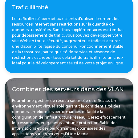
Trafic illimité
Le trafic illimité permet aux clients d'utiliser librement les
ressources Internet sans restrictions sur la quantité de
données transférées. Sans frais supplémentaires inattendus
pour dépassement de trafic, vous pouvez développer votre
site Web en toute sécurité, augmenter le trafic et assurer
une disponibilité rapide du contenu. Fonctionnement stable
de la ressource, haute qualité de service et absence de
restrictions cachées - tout cela fait du trafic illimité un choix
idéal pour le développement réussi de votre projet en ligne.
Combiner des serveurs dans des VLAN
Fournit une gestion de réseau sécurisée et efficace. Un
environnement virtuel isolé garantit la confidentialité des
données, améliore les performances et facilite la
configuration de l'infrastructure réseau. Gérez efficacement
les ressources, en garantissant une protection fiable des
informations et des performances optimisées des
applications sur les serveurs DLine Media.