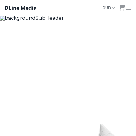
DLine Media
RUB
Les meilleurs serveurs
VPS à Novossibirsk pour
votre projet en ligne
Optimisez votre activité avec un
hébergement VPS fiable et puissant.
Louez des serveurs virtuels dédiés
offrant performance et fiabilité
garanties.