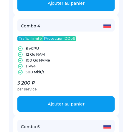
Ajouter au panier
Combo 4
Trafic illimité
Protection DDoS
8 vCPU
12 Go RAM
100 Go NVMe
1 IPv4
500 Mbit/s
3 200 ₽
par service
Ajouter au panier
Combo 5