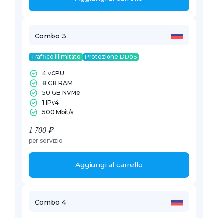
Combo 3
Traffico illimitato
Protezione DDoS
4 vCPU
8 GB RAM
50 GB NVMe
1 IPv4
500 Mbit/s
1 700 ₽
per servizio
Aggiungi al carrello
Combo 4