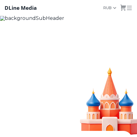
DLine Media
RUB
I migliori server VPS in
Russia per il tuo progetto
online
Noleggia un server
dedicato VPS e VDS.
Garantiamo prestazioni
e affidabilità.
Personalizza il tuo
server VPS in base alle
tue esigenze con DLine
Media.