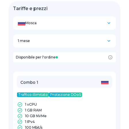
Tariffe e prezzi
Mosca
1 mese
Disponibile per l'ordine
Combo 1
Traffico illimitato
Protezione DDoS
1 vCPU
1 GB RAM
10 GB NVMe
1 IPv4
100 Mbit/s