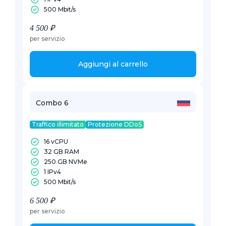
500 Mbit/s
4 500 ₽
per servizio
Aggiungi al carrello
Combo 6
Traffico illimitato
Protezione DDoS
16 vCPU
32 GB RAM
250 GB NVMe
1 IPv4
500 Mbit/s
6 500 ₽
per servizio