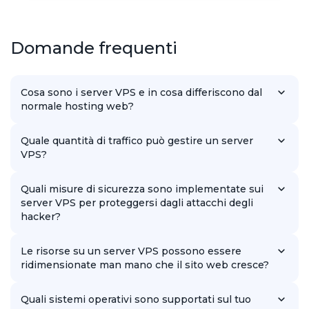
Domande frequenti
Cosa sono i server VPS e in cosa differiscono dal
normale hosting web?
I server VPS sono server virtuali dedicati che forniscono agli
utenti maggiore indipendenza e prestazioni rispetto all'hosting
Quale quantità di traffico può gestire un server
condiviso.
VPS?
La quantità di traffico che un server VPS può gestire dipende
dalle sue specifiche e dalla natura del sito web, ma nel
Quali misure di sicurezza sono implementate sui
complesso è molto maggiore di quella dell'hosting normale.
server VPS per proteggersi dagli attacchi degli
hacker?
I nostri server VPS sono dotati di varie misure di sicurezza, tra
cui firewall, aggiornamenti software e monitoraggio delle
Le risorse su un server VPS possono essere
attività, per proteggersi da potenziali minacce.
ridimensionate man mano che il sito web cresce?
Sì, i nostri server VPS offrono configurazioni flessibili delle
risorse, consentendo una facile scalabilità per soddisfare le
Quali sistemi operativi sono supportati sul tuo
esigenze del tuo sito web.