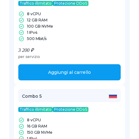
Traffico illimitato
Protezione DDoS
8 vCPU
12 GB RAM
100 GB NVMe
1 IPv4
500 Mbit/s
3 200 ₽
per servizio
Aggiungi al carrello
Combo 5
Traffico illimitato
Protezione DDoS
8 vCPU
16 GB RAM
150 GB NVMe
1 IPv4