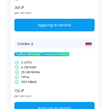
300 ₽
per servizio
Aggiungi al carrello
Combo 2
Traffico illimitato
Protezione DDoS
2 vCPU
4 GB RAM
25 GB NVMe
1 IPv4
300 Mbit/s
750 ₽
per servizio
Aggiungi al carrello