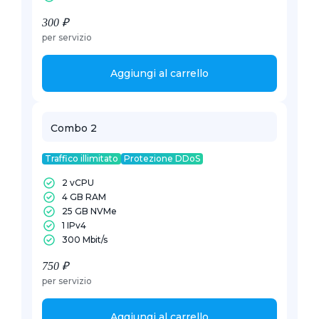
300 ₽
per servizio
Aggiungi al carrello
Combo 2
Traffico illimitato
Protezione DDoS
2 vCPU
4 GB RAM
25 GB NVMe
1 IPv4
300 Mbit/s
750 ₽
per servizio
Aggiungi al carrello