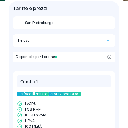
Tariffe e prezzi
San Pietroburgo
1 mese
Disponibile per l'ordine
Combo 1
Traffico illimitato
Protezione DDoS
1 vCPU
1 GB RAM
10 GB NVMe
1 IPv4
100 Mbit/s