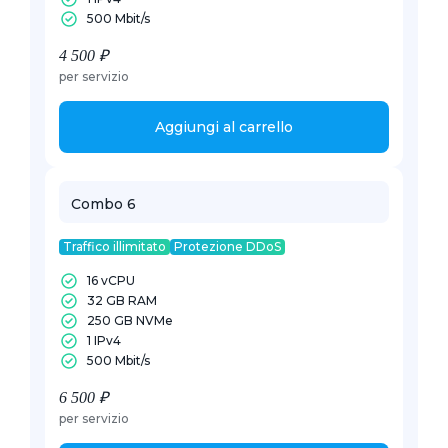
500 Mbit/s
4 500 ₽
per servizio
Aggiungi al carrello
Combo 6
Traffico illimitato
Protezione DDoS
16 vCPU
32 GB RAM
250 GB NVMe
1 IPv4
500 Mbit/s
6 500 ₽
per servizio