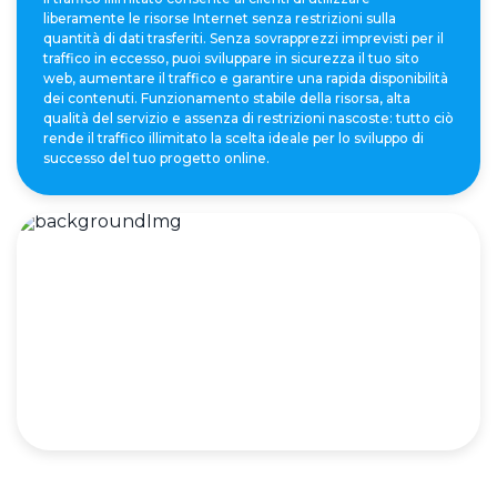
liberamente le risorse Internet senza restrizioni sulla
quantità di dati trasferiti. Senza sovrapprezzi imprevisti per il
traffico in eccesso, puoi sviluppare in sicurezza il tuo sito
web, aumentare il traffico e garantire una rapida disponibilità
dei contenuti. Funzionamento stabile della risorsa, alta
qualità del servizio e assenza di restrizioni nascoste: tutto ciò
rende il traffico illimitato la scelta ideale per lo sviluppo di
successo del tuo progetto online.
Combinazione di server in VLAN
Fornisce una gestione della rete sicura ed efficiente. Un
ambiente virtuale isolato garantisce la riservatezza dei dati,
migliora le prestazioni e semplifica la configurazione
dell'infrastruttura di rete. Gestisci le risorse in modo
efficiente, garantendo una protezione affidabile delle
informazioni e prestazioni ottimizzate delle applicazioni sui
server DLine Media.