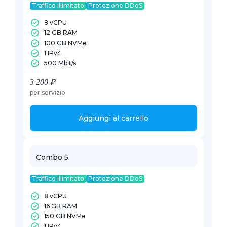
Traffico illimitato
Protezione DDoS
8 vCPU
12 GB RAM
100 GB NVMe
1 IPv4
500 Mbit/s
3 200 ₽
per servizio
Aggiungi al carrello
Combo 5
Traffico illimitato
Protezione DDoS
8 vCPU
16 GB RAM
150 GB NVMe
1 IPv4