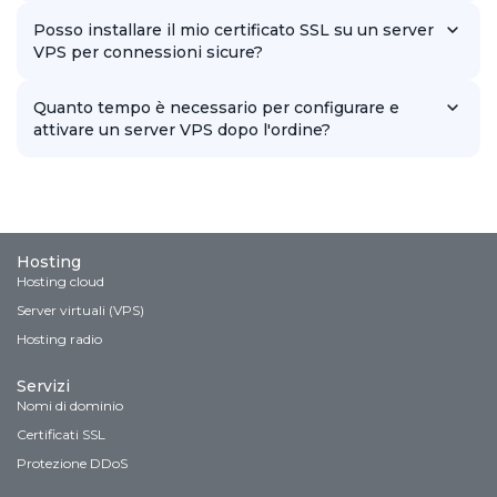
Supportiamo un'ampia gamma di sistemi operativi, comprese
varie versioni di Linux e Windows, in modo che ogni cliente
Posso installare il mio certificato SSL su un server
possa scegliere l'opzione più adatta alle proprie esigenze.
VPS per connessioni sicure?
Sì, puoi installare il tuo certificato SSL sul tuo server VPS per
garantire connessioni sicure e migliorare la fiducia degli utenti.
Quanto tempo è necessario per configurare e
attivare un server VPS dopo l'ordine?
In genere, la configurazione e l'attivazione di un server VPS
richiede alcune ore, a seconda della configurazione
selezionata, ma i nostri specialisti si impegnano a completarla il
più rapidamente possibile per la tua comodità.
Hosting
Hosting cloud
Server virtuali (VPS)
Hosting radio
Servizi
Nomi di dominio
Certificati SSL
Protezione DDoS