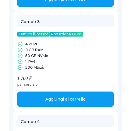
Combo 3
Traffico illimitato
Protezione DDoS
4 vCPU
8 GB RAM
50 GB NVMe
1 IPv4
500 Mbit/s
1 700 ₽
per servizio
Aggiungi al carrello
Combo 4