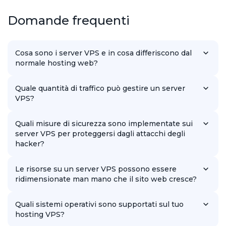
Domande frequenti
Cosa sono i server VPS e in cosa differiscono dal
normale hosting web?
I server VPS sono server virtuali dedicati che forniscono agli
utenti maggiore indipendenza e prestazioni rispetto all'hosting
Quale quantità di traffico può gestire un server
condiviso.
VPS?
La quantità di traffico che un server VPS può gestire dipende
dalle sue specifiche e dalla natura del sito web, ma nel
Quali misure di sicurezza sono implementate sui
complesso è molto maggiore di quella dell'hosting normale.
server VPS per proteggersi dagli attacchi degli
hacker?
I nostri server VPS sono dotati di varie misure di sicurezza, tra
cui firewall, aggiornamenti software e monitoraggio delle
Le risorse su un server VPS possono essere
attività, per proteggersi da potenziali minacce.
ridimensionate man mano che il sito web cresce?
Sì, i nostri server VPS offrono configurazioni flessibili delle
risorse, consentendo una facile scalabilità per soddisfare le
Quali sistemi operativi sono supportati sul tuo
esigenze del tuo sito web.
hosting VPS?