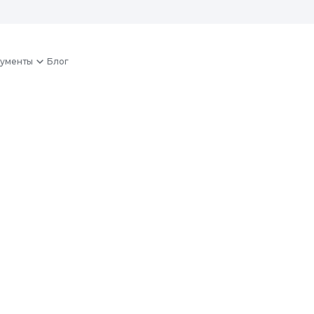
ументы
Блог
ленного
ера
а. Гарантируем производительность
д свои нужды с DLine Media