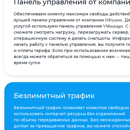
Панель управления от компании
Обеспечиваем клиенту максимум свободы действи
лучшей панели управления от компании ISPsystem. Д
услугой используем панель управления VMmanager. 
сможете смотреть нагрузку, перезагружать сервер,
операционную систему и делать снапшоты. Информ
начать работу с панелью управления, вы получите п
и оплаты тарифа. Если при использовании возника
всегда можете обратиться за помощью к нам — пиш
время суток
Безлимитный трафик
Безлимитный трафик позволяет клиентам свободно
использовать интернет-ресурсы без ограничений
по объему передаваемых данных. Без неожиданны
доплат за превышение трафика, вы можете спокой