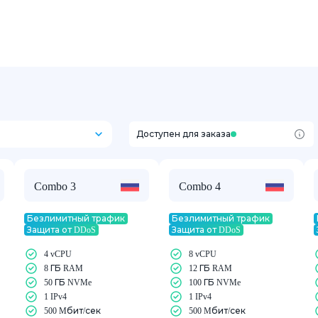
Доступен для заказа
Combo 3
Combo 4
Безлимитный трафик
Безлимитный трафик
Защита от DDoS
Защита от DDoS
4 vCPU
8 vCPU
8 ГБ RAM
12 ГБ RAM
50 ГБ NVMe
100 ГБ NVMe
1 IPv4
1 IPv4
500 Mбит/сек
500 Mбит/сек