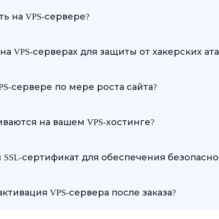
ленные сервера, обеспечивающие пользователям большую
ь на VPS-сервере?
ер, зависит от его характеристик и специфики сайта, но 
а VPS-серверах для защиты от хакерских ата
езопасности, включая фаерволы, обновления ПО и монит
S-сервере по мере роста сайта?
есурсов, что позволяет легко масштабировать их в соотве
аются на вашем VPS-хостинге?
ем, включая различные версии Linux и Windows, чтобы 
й SSL-сертификат для обеспечения безопасн
кат на ваш VPS-сервер для обеспечения защищенного со
ктивация VPS-сервера после заказа?
 несколько часов и зависят от выбранной конфигурации, 