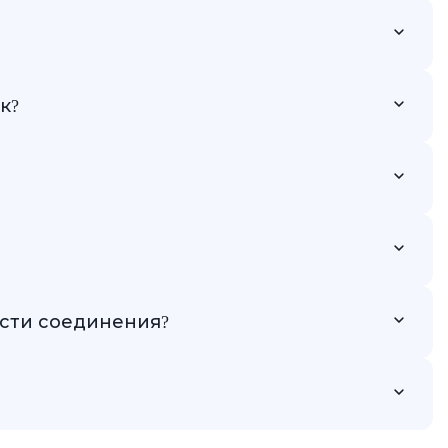
 независимость и производительность в сравнении
в целом он гораздо больше, чем у обычного хостинга
к?
оринг активности для защиты от потенциальных
тствии с потребностями вашего сайта
каждый клиент мог выбрать наиболее подходящую
ости соединения?
единения и повышения доверия пользователей
но наши специалисты стараются сделать это как