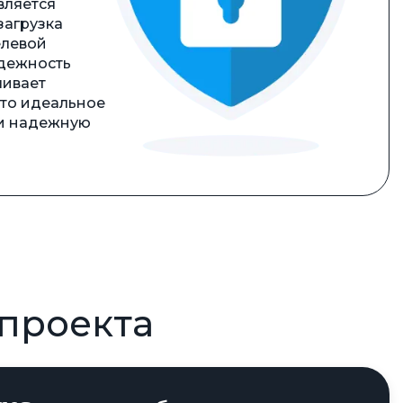
вляется
загрузка
елевой
адежность
чивает
это идеальное
 и надежную
проекта