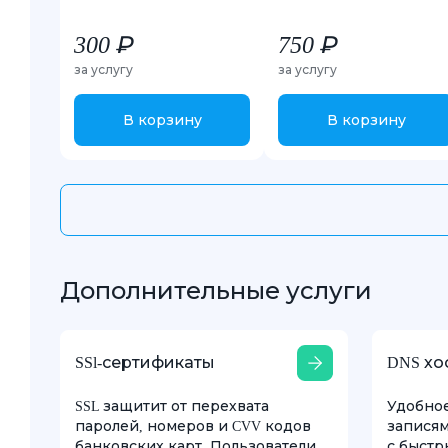
300 ₽
750 ₽
за услугу
за услугу
В корзину
В корзину
Дополнительные услуги
SSl-сертификаты
DNS хо
SSL защитит от перехвата
Удобно
паролей, номеров и CVV кодов
записям
банковских карт. Пользователи
с быстр