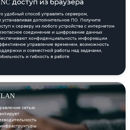
NC доступ из браузера
то удобный способ управлять сервером,
е устанавливая дополнительное ПО. Получите
оступ к серверу из любого устройства с интернетом.
езопасное соединение и шифрование данных
беспечивают конфиденциальность информации.
ффективное управление временем, возможность
оддержки и совместной работы над задачами,
обильность и гибкость в работе.
VLAN
равление сетью.
антирует
изводительность
 инфраструктуры.