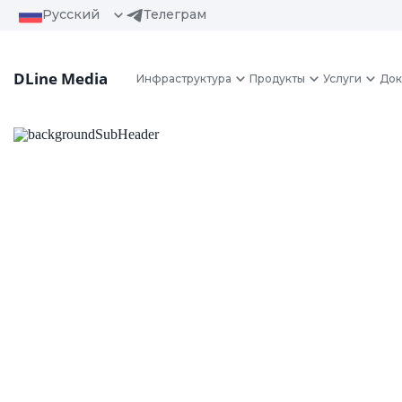
Русский
Телеграм
DLine Media
Инфраструктура
Продукты
Услуги
Док
Аренда выде
VPS/VDS серв
Аренда выделенного VPS и VDS сервер
и надежность. Настройте VPS сервер по