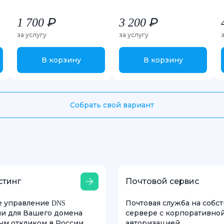
1 700 ₽
3 200 ₽
за услугу
за услугу
В корзину
В корзину
Собрать свой вариант
стинг
Почтовой сервис
е управление DNS
Почтовая служба на собс
и для Вашего домена
сервере с корпоративно
ым откликом в России
авторизацией