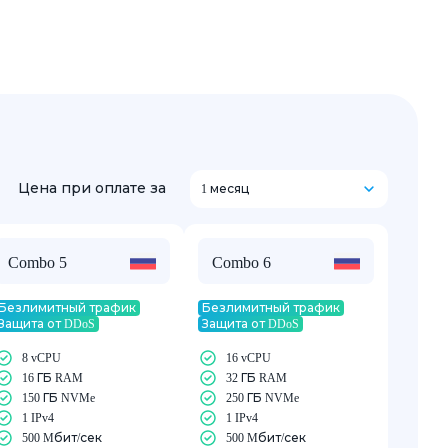
Цена при оплате за
1 месяц
Combo 5
Combo 6
Безлимитный трафик
Безлимитный трафик
Защита от DDoS
Защита от DDoS
8 vCPU
16 vCPU
16 ГБ RAM
32 ГБ RAM
150 ГБ NVMe
250 ГБ NVMe
1 IPv4
1 IPv4
500 Mбит/сек
500 Mбит/сек