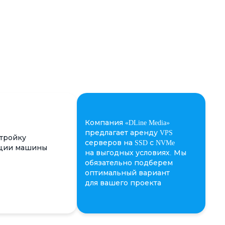
Компания «DLine Media»
предлагает аренду VPS
тройку
серверов на SSD с NVMe
ции машины
на выгодных условиях. Мы
обязательно подберем
оптимальный вариант
для вашего проекта