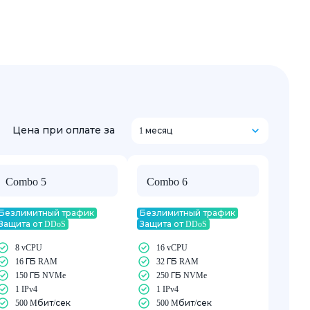
Цена при оплате за
1 месяц
Combo 5
Combo 6
Безлимитный трафик
Безлимитный трафик
Защита от DDoS
Защита от DDoS
8 vCPU
16 vCPU
16 ГБ RAM
32 ГБ RAM
150 ГБ NVMe
250 ГБ NVMe
1 IPv4
1 IPv4
500 Mбит/сек
500 Mбит/сек