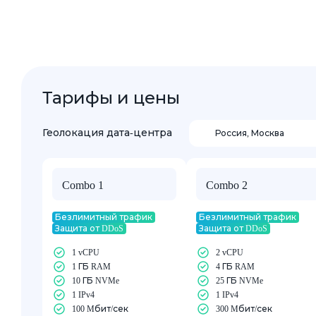
Тарифы и цены
Геолокация дата-центра
Россия
,
Москва
Combo 1
Combo 2
Безлимитный трафик
Безлимитный трафик
Защита от DDoS
Защита от DDoS
1 vCPU
2 vCPU
1 ГБ RAM
4 ГБ RAM
10 ГБ NVMe
25 ГБ NVMe
1 IPv4
1 IPv4
100 Mбит/сек
300 Mбит/сек