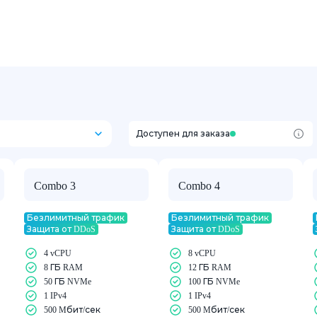
Доступен для заказа
Combo 3
Combo 4
Безлимитный трафик
Безлимитный трафик
Защита от DDoS
Защита от DDoS
4 vCPU
8 vCPU
8 ГБ RAM
12 ГБ RAM
50 ГБ NVMe
100 ГБ NVMe
1 IPv4
1 IPv4
500 Mбит/сек
500 Mбит/сек