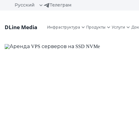
Русский
Телеграм
DLine Media
Инфраструктура
Продукты
Услуги
Док
Аренда VPS с
NVMe
Забудьте о медленном хостинге и не
виртуальные серверы, работающие на 
способны обеспечить непревзойденну
и надежность.