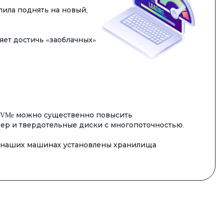
олила поднять на новый,
яет достичь «заоблачных»
 NVMe можно существенно повысить
ер и твердотельные диски с многопоточностью.
на наших машинах установлены хранилища