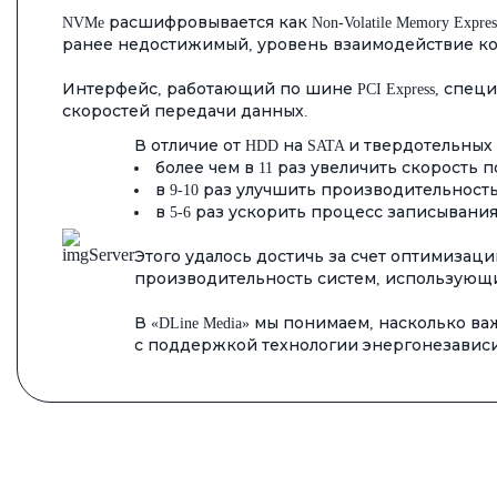
NVMe расшифровывается как Non-Volatile Memory Exp
ранее недостижимый, уровень взаимодействие к
Интерфейс, работающий по шине PCI Express, спец
скоростей передачи данных.
В отличие от HDD на SATA и твердотельных
более чем в 11 раз увеличить скорость
в 9-10 раз улучшить производительность слу
в 5-6 раз ускорить процесс записывани
Этого удалось достичь за счет оптимиза
производительность систем, использующи
В «DLine Media» мы понимаем, насколько 
с поддержкой технологии энергонезависи