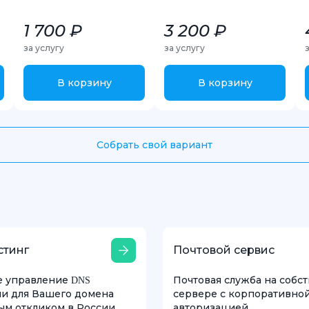
1 700 ₽
3 200 ₽
за услугу
за услугу
В корзину
В корзину
Собрать свой вариант
стинг
Почтовой сервис
е управление DNS
Почтовая служба на собс
и для Вашего домена
сервере с корпоративно
ым откликом в России
авторизацией