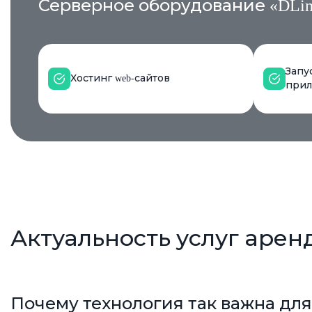
Серверное оборудование «DLine
Запу
Хостинг web-сайтов
при
Актуальность услуг арен
Почему технология так важна для