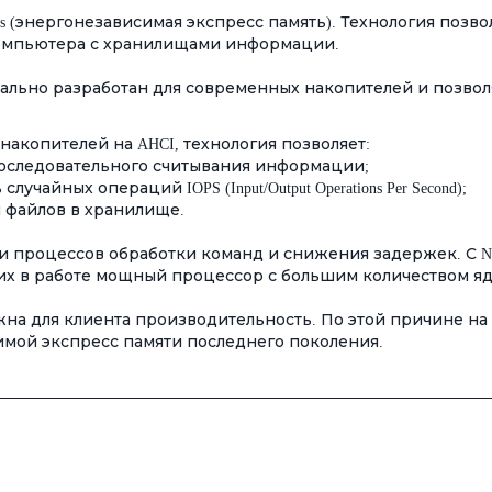
ress (энергонезависимая экспресс память). Технология позв
омпьютера с хранилищами информации.
иально разработан для современных накопителей и позвол
 накопителей на AHCI, технология позволяет:
 последовательного считывания информации;
чайных операций IOPS (Input/Output Operations Per Second);
я файлов в хранилище.
ции процессов обработки команд и снижения задержек. С
х в работе мощный процессор с большим количеством яд
важна для клиента производительность. По этой причине 
мой экспресс памяти последнего поколения.