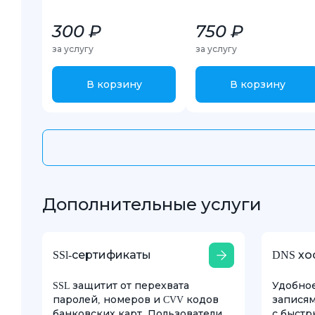
300 ₽
750 ₽
за услугу
за услугу
В корзину
В корзину
Дополнительные услуги
SSl-сертификаты
DNS хо
SSL защитит от перехвата
Удобно
паролей, номеров и CVV кодов
записям
банковских карт. Пользователи
с быстр