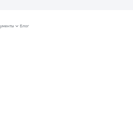
ументы
Блог
ерверов на SSD
ожиданных сбоях! Современные
SSD дисках с поддержкой NVMe,
ю производительность, стабильность