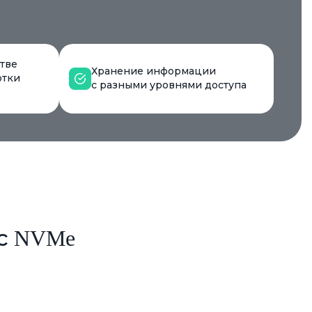
тве
Хранение информации
отки
с разными уровнями доступа
с NVMe