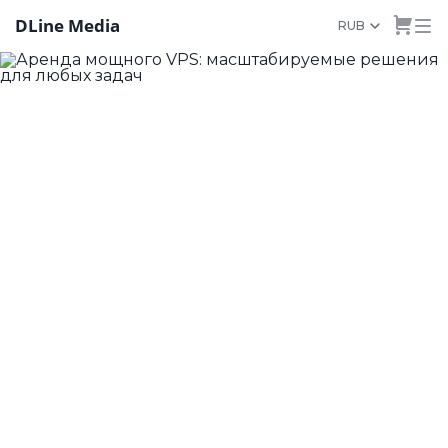
DLine Media
RUB
Аренда мощного VPS:
масштабируемые
решения для любых
задач
Разработчикам и организациям нужен легкий
доступ к облачным вычислениям по разумным
ценам. Это поможет оптимизировать расходы
и улучшить обслуживание клиентов.
Независимо от того, разрабатываете ли вы веб-
приложение, запускаете онлайн-магазин или
проводите научные исследования, наши
мощные VPS помогут вам достичь ваших целей.