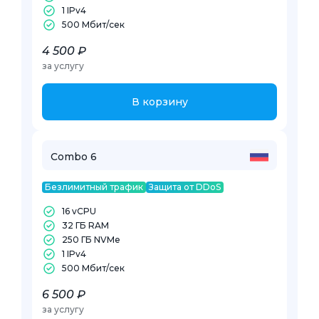
1 IPv4
500 Mбит/сек
4 500 ₽
за услугу
В корзину
Combo 6
Безлимитный трафик
Защита от DDoS
16 vCPU
32 ГБ RAM
250 ГБ NVMe
1 IPv4
500 Mбит/сек
6 500 ₽
за услугу