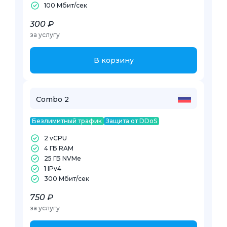
100 Mбит/сек
300 ₽
за услугу
В корзину
Combo 2
Безлимитный трафик
Защита от DDoS
2 vCPU
4 ГБ RAM
25 ГБ NVMe
1 IPv4
300 Mбит/сек
750 ₽
за услугу