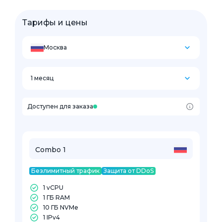
Тарифы и цены
Москва
1 месяц
Доступен для заказа
Combo 1
Безлимитный трафик
Защита от DDoS
1 vCPU
1 ГБ RAM
10 ГБ NVMe
1 IPv4