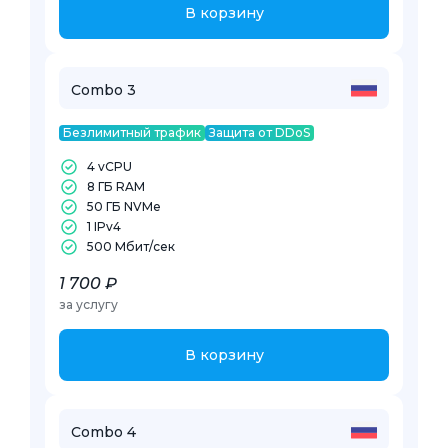
В корзину
Combo 3
Безлимитный трафик
Защита от DDoS
4 vCPU
8 ГБ RAM
50 ГБ NVMe
1 IPv4
500 Mбит/сек
1 700 ₽
за услугу
В корзину
Combo 4