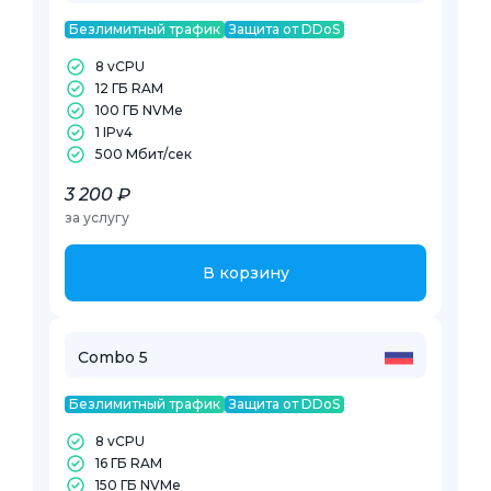
Безлимитный трафик
Защита от DDoS
8 vCPU
12 ГБ RAM
100 ГБ NVMe
1 IPv4
500 Mбит/сек
3 200 ₽
за услугу
В корзину
Combo 5
Безлимитный трафик
Защита от DDoS
8 vCPU
16 ГБ RAM
150 ГБ NVMe