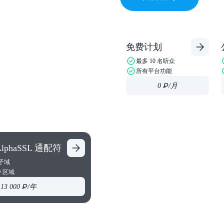
免费计划
最多 10 名听众
所有平台功能
0 ₽
/月
云托管
 AlphaSSL 通配符
对于小型项目：快速、简单
子域
ISP 管理器控制面板
РФ 区域
13 000 ₽
/年
手动设置