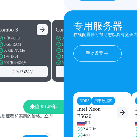
专用服务器
Combo 3
Combo 4
Combo 5
在线配置器将帮助您以具有竞争
4 件 vCPU
8 件 vCPU
8 件 vCPU
8 GB RAM
12 GB RAM
16 GB RA
50 GB NVMe
100 GB NVMe
150 GB N
手动设置
1 件 IPv4
1 件 IPv4
1 件 IPv4
500 兆比特/秒
500 兆比特/秒
500 兆比特
1 700 ₽
/月
3 200 ₽
/月
4 5
DDR3
用于数据库
来自
99 ₽
/年
Intel Xeon
E5620
注册流程和实惠的价格。立即
RU
2.4 GHz
4c/8t