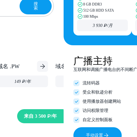
搜
8 GB DDR3
索
512 GB HDD SATA
100 Mbps
3 930 ₽
/月
广播主持
域名 .PW
域名 .INFO
域名 .RU
互联网和调频广播电台的不间断
149 ₽
/年
149 ₽
/年
29
流转码器
受众和轨迹分析
使用播放器创建网站
访问权限管理
来自
3 500 ₽
/年
自定义控制面板
手动设置