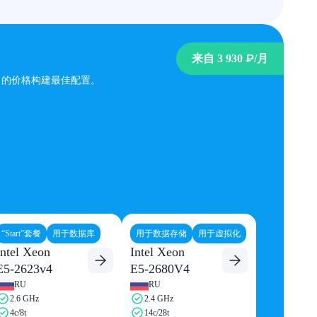
来自
3 930 ₽
/月
Combo 6
力的价格构建最佳配置。
16 件 vCPU
M
32 GB RAM
VMe
250 GB NVMe
1 件 IPv4
/秒
500 兆比特/秒
00 ₽
/月
6 500 ₽
/月
“Start”套餐
用于数据库
用于数据存储
用于虚拟化
Intel Xeon
Intel Xeon
E5-2623v4
E5-2680V4
RU
RU
2.6 GHz
2.4 GHz
4c/8t
14c/28t