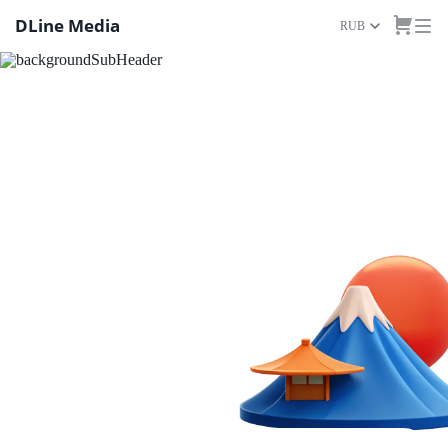
DLine Media
RUB
Top VPS-Server in Japan für Ihr
Online-Projekt
Mieten Sie einen dedizierten
VPS/VDS‑Server. Wir
garantieren Leistung und
Zuverlässigkeit. Passen Sie
Ihren VPS Ihren
Anforderungen an – mit DLine
Media.