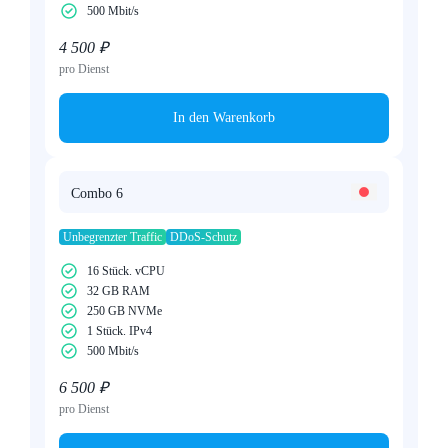
500 Mbit/s
4 500 ₽
pro Dienst
In den Warenkorb
Combo 6
Unbegrenzter Traffic
DDoS-Schutz
16 Stück. vCPU
32 GB RAM
250 GB NVMe
1 Stück. IPv4
500 Mbit/s
6 500 ₽
pro Dienst