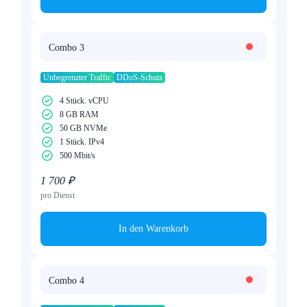
Combo 3
Unbegrenzter Traffic
DDoS-Schutz
4 Stück. vCPU
8 GB RAM
50 GB NVMe
1 Stück. IPv4
500 Mbit/s
1 700 ₽
pro Dienst
In den Warenkorb
Combo 4