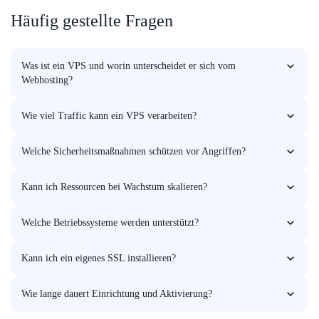
Häufig gestellte Fragen
Was ist ein VPS und worin unterscheidet er sich vom
Webhosting?
Ein VPS ist ein virtueller, dedizierter Server – mehr Unabhängigkeit und Leistung
als Shared‑Hosting.
Wie viel Traffic kann ein VPS verarbeiten?
Das hängt von der Konfiguration und der Website ab – insgesamt deutlich mehr
als beim regulären Hosting.
Welche Sicherheitsmaßnahmen schützen vor Angriffen?
Firewalls, Updates und Aktivitäts‑Monitoring schützen unsere VPS vor typischen
Bedrohungen.
Kann ich Ressourcen bei Wachstum skalieren?
Ja. Flexible Ressourcenkonfigurationen erlauben ein einfaches Skalieren nach
Bedarf.
Welche Betriebssysteme werden unterstützt?
Diverse Linux‑Distributionen und Windows – wählen Sie, was am besten passt.
Kann ich ein eigenes SSL installieren?
Ja. Installieren Sie Ihr eigenes SSL‑Zertifikat für sichere Verbindungen und mehr
Vertrauen.
Wie lange dauert Einrichtung und Aktivierung?
In der Regel wenige Stunden – abhängig von der Konfiguration. Wir richten so