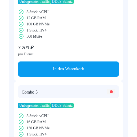
Unbegrenzter Traffic
DDoS-Schutz
8 Stück. vCPU
12 GB RAM
100 GB NVMe
1 Stück. IPv4
500 Mbit/s
3 200 ₽
pro Dienst
In den Warenkorb
Combo 5
Unbegrenzter Traffic
DDoS-Schutz
8 Stück. vCPU
16 GB RAM
150 GB NVMe
1 Stück. IPv4