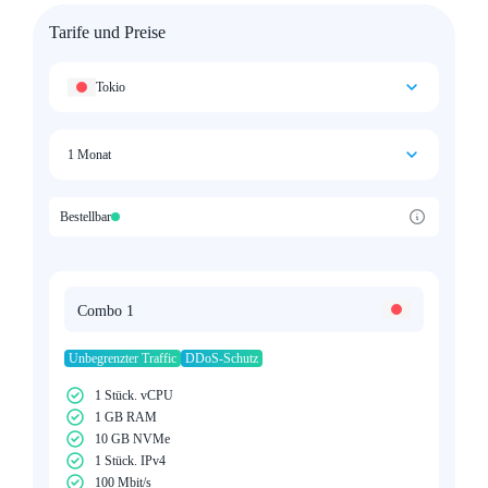
Tarife und Preise
Tokio
1 Monat
Bestellbar
Combo 1
Unbegrenzter Traffic
DDoS-Schutz
1 Stück. vCPU
1 GB RAM
10 GB NVMe
1 Stück. IPv4
100 Mbit/s