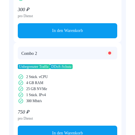
300 ₽
pro Dienst
In den Warenkorb
Combo 2
Unbegrenzter Traffic
DDoS-Schutz
2 Stück. vCPU
4 GB RAM
25 GB NVMe
1 Stück. IPv4
300 Mbit/s
750 ₽
pro Dienst
In den Warenkorb