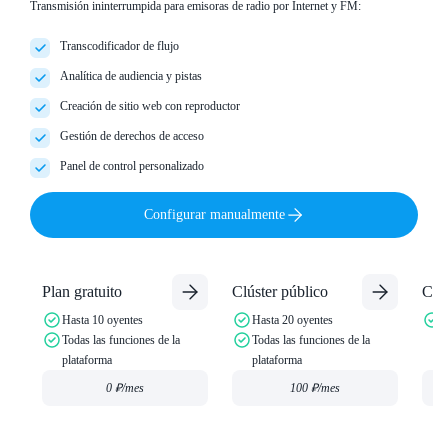
Transmisión ininterrumpida para emisoras de radio por Internet y FM:
Transcodificador de flujo
Analítica de audiencia y pistas
Creación de sitio web con reproductor
Gestión de derechos de acceso
Panel de control personalizado
Configurar manualmente
Plan gratuito
Clúster público
Clú
Hasta 10 oyentes
Hasta 20 oyentes
C
Todas las funciones de la
Todas las funciones de la
p
plataforma
plataforma
0 ₽
/mes
100 ₽
/mes