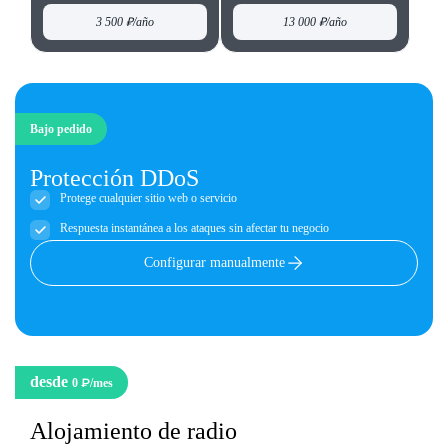
3 500 ₽
/año
13 000 ₽
/año
Bajo pedido
Protección DDoS
Protege cualquier sitio web o servicio
Respuesta instantánea a los ataques sin afectar tu negocio
Configurar manualmente
desde
0 ₽
/mes
Alojamiento de radio