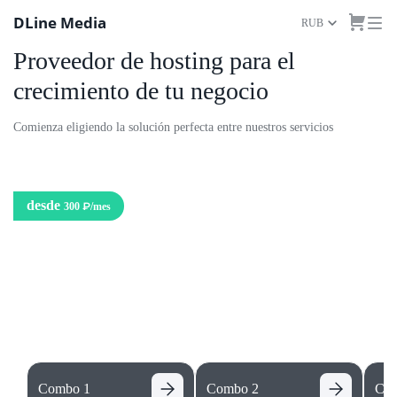
DLine Media
RUB
Proveedor de hosting para el
crecimiento de tu negocio
Comienza eligiendo la solución perfecta entre nuestros servicios
desde
300 ₽
/mes
Servidores virtuales VPS
Proporcionamos servidores VPS de alto rendimiento con discos SSD rápidos y
cualquier sistema operativo de tu elección en todo el mundo!
Combo 1
Combo 2
Co