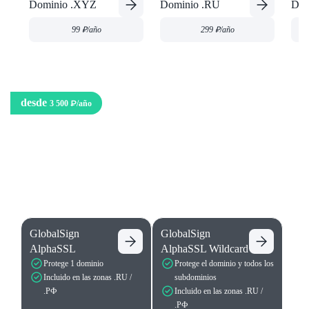
Dominio .XYZ
Dominio .RU
Dom
99 ₽
/año
299 ₽
/año
desde
3 500 ₽
/año
Certificados SSL
Protege tu sitio web hoy: importante tanto para los usuarios como para los
motores de búsqueda.
Configurar manualmente
GlobalSign
GlobalSign
AlphaSSL
AlphaSSL Wildcard
Protege 1 dominio
Protege el dominio y todos los
Incluido en las zonas .RU /
subdominios
.РФ
Incluido en las zonas .RU /
.РФ