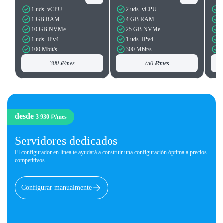
1 uds. vCPU
2 uds. vCPU
1 GB RAM
4 GB RAM
10 GB NVMe
25 GB NVMe
1 uds. IPv4
1 uds. IPv4
1
100 Mbit/s
300 Mbit/s
300 ₽
/mes
750 ₽
/mes
desde
3 930 ₽
/mes
Servidores dedicados
El configurador en línea te ayudará a construir una configuración óptima a precios
competitivos.
Configurar manualmente