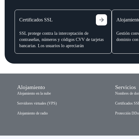
Certificados SSL
Alojamien
SSL protege contra la interceptación de
Gestión conv
contraseñas, números y códigos CVV de tarjetas
dominio con 
bancarias. Los usuarios lo apreciarán
Alojamiento
Servicios
Alojamiento en la nube
Nombres de do
Servidores virtuales (VPS)
Certificados SS
Alojamiento de radio
Protección DD