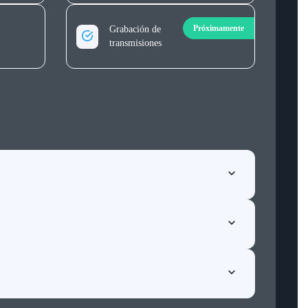
Próximamente
Grabación de
transmisiones
 de este servicio es proporcionar el hardware y las
, solo necesitas un ordenador y acceso a Internet.
realizar un registro rápido y una configuración inicial.