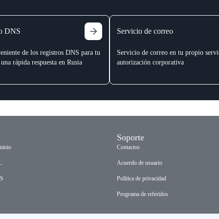
to DNS
Servicio de correo
eniente de los registros DNS para tu
Servicio de correo en tu propio serv
una rápida respuesta en Rusia
autorización corporativa
Soporte
minio
Contactos
L
Acuerdo de usuario
oS
Política de privacidad
Programa de referidos