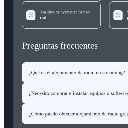
Analítica de oyentes en tiempo
real
Preguntas frecuentes
¿Qué es el alojamiento de radio en streaming?
Cualquier organización o persona puede transmitir música o no
condiciones de red necesarias para transmitir audio en tiempo 
¿Necesito comprar e instalar equipos o software
No, puedes crear una emisora de radio sin necesidad de equipo
¿Cómo puedo obtener alojamiento de radio grat
DLine Media ofrece la mejor solución para alojamiento de radio