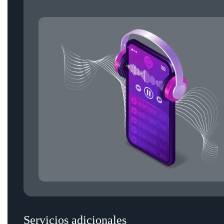
Después de eso, podrás gestionar tu propia microestación de r
Servicios adicionales