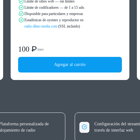
Límite de sitios web — sin límites
Límite de codificadores — de 1 a 15 uds.
Disponible para particulares y empresas
Estadísticas de oyentes y reproductor en
radio.dline-media.com
(SSL incluido)
100 ₽
/
mes
Agregar al carrito
Plataforma personalizada de
Configuración del stream
alojamiento de radio
través de interfaz web