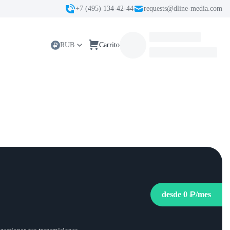
+7 (495) 134-42-44
requests@dline-media.com
RUB
Carrito
desde
0 ₽
/mes