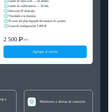
Límite de sitios web — sin límites
Límite de codificadores — 50 uds.
Dirección IP dedicada
Vinculado a tu dominio
El costo del plan depende del número de oyentes
Cuota de configuración 5 000 ₽
2 500 ₽
/
mes
Agregar al carrito
ing a
Monitoreo y alertas de conexión