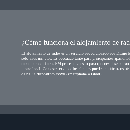
adio con una audiencia de hasta 10 oyentes. Si necesitas más recursos, utiliza l
¿Cómo funciona el alojamiento de rad
El alojamiento de radio es un servicio proporcionado por DLine Me
solo unos minutos. Es adecuado tanto para principiantes apasionad
como para emisoras FM profesionales, o para quienes desean trans
u otro local. Con este servicio, los clientes pueden emitir transm
desde un dispositivo móvil (smartphone o tablet).