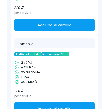
300 ₽
per servizio
Aggiungi al carrello
Combo 2
Traffico illimitato
Protezione DDoS
2 vCPU
4 GB RAM
25 GB NVMe
1 IPv4
300 Mbit/s
750 ₽
per servizio
Aggiungi al carrello