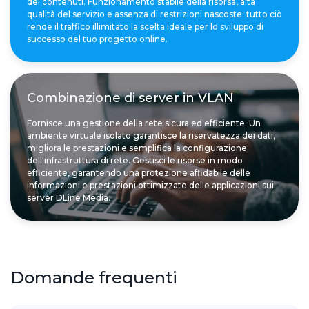
dei contenuti. Funzionamento stabile della risorsa, alta
qualità del servizio e assenza di restrizioni nascoste: tutto ciò
rende il traffico illimitato la scelta ideale per lo sviluppo di
successo del tuo progetto online.
Combinazione di server in VLAN
Fornisce una gestione della rete sicura ed efficiente. Un
ambiente virtuale isolato garantisce la riservatezza dei dati,
migliora le prestazioni e semplifica la configurazione
dell'infrastruttura di rete. Gestisci le risorse in modo
efficiente, garantendo una protezione affidabile delle
informazioni e prestazioni ottimizzate delle applicazioni sui
server DLine Media.
Domande frequenti