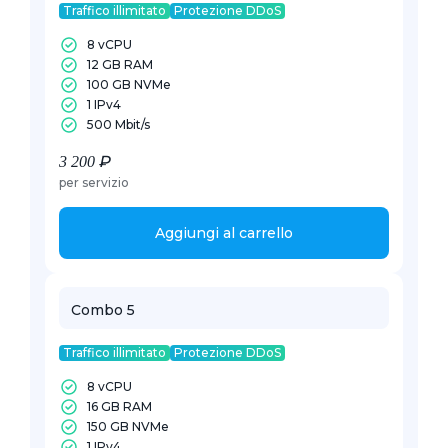
Traffico illimitato
Protezione DDoS
8 vCPU
12 GB RAM
100 GB NVMe
1 IPv4
500 Mbit/s
3 200 ₽
per servizio
Aggiungi al carrello
Combo 5
Traffico illimitato
Protezione DDoS
8 vCPU
16 GB RAM
150 GB NVMe
1 IPv4