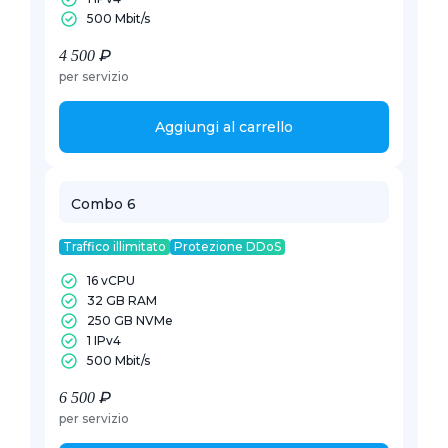
500 Mbit/s
4 500 ₽
per servizio
Aggiungi al carrello
Combo 6
Traffico illimitato
Protezione DDoS
16 vCPU
32 GB RAM
250 GB NVMe
1 IPv4
500 Mbit/s
6 500 ₽
per servizio