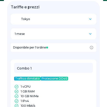
Tariffe e prezzi
Tokyo
1 mese
Disponibile per l'ordine
Combo 1
Traffico illimitato
Protezione DDoS
1 vCPU
1 GB RAM
10 GB NVMe
1 IPv4
100 Mbit/s