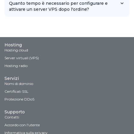
garantire connessioni sicure e migliorare la fiducia degli utenti.
Quanto tempo è necessario per configurare e
attivare un server VPS dopo l'ordine?
In genere, la configurazione e l'attivazione di un server VPS
richiede alcune ore, a seconda della configurazione
selezionata, ma i nostri specialisti si impegnano a completarla il
più rapidamente possibile per la tua comodità.
Hosting
Hosting cloud
Server virtuali (VPS)
Hosting radio
Servizi
Nomi di dominio
Certificati SSL
Protezione DDoS
Supporto
Contatti
Accordo con l'utente
Informativa sulla privacy