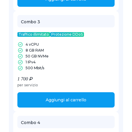
Combo 3
Traffico illimitato
Protezione DDoS
4 vCPU
8 GB RAM
50 GB NVMe
1 IPv4
500 Mbit/s
1 700 ₽
per servizio
Aggiungi al carrello
Combo 4